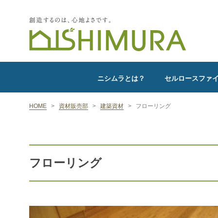
ニシムラとは？
セルロースファ
HOME
>
資材販売部
>
建築資材
>
フローリング
フローリング